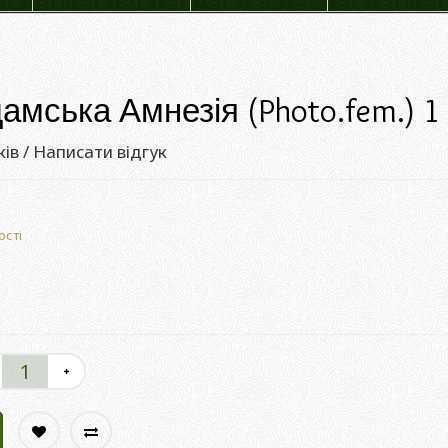
мська Амнезія (Photo.fem.) 1 
ків
/
Написати відгук
ості