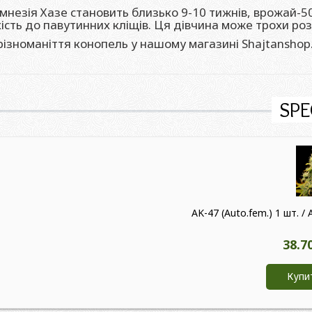
незія Хазе становить близько 9-10 тижнів, врожай-500
йкість до павутинних кліщів. Ця дівчина може трохи ро
різноманіття конопель у нашому магазині Shajtanshop
SPE
AK-47 (Auto.fem.) 1 шт. / 
38.7
Купи