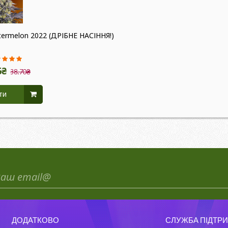
atermelon 2022 (ДРІБНЕ НАСІННЯ!)
6₴
38.70₴
ти
ДОДАТКОВО
СЛУЖБА ПІДТР