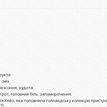
фрукти
 сміх
безсоння, нудота
й рот, головний біль, запаморочення
Хейз, яка поповнила голландську колекцію пристрасті
ті.