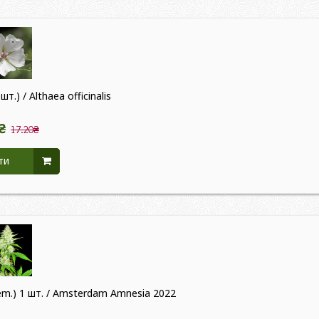
т.) / Althaea officinalis
₴
17.20₴
ти
m.) 1 шт. / Amsterdam Amnesia 2022