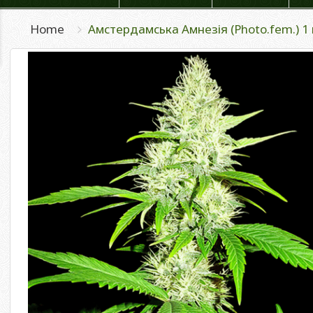
Home
Амстердамська Амнезія (Photo.fem.) 1