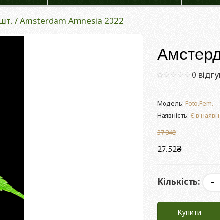
 шт. / Amsterdam Amnesia 2022
Амстерда
0 відгу
Модель:
Foto.Fem.
Наявність:
Є в наявн
37.84₴
27.52₴
Кількість:
Купити