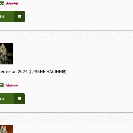
2₴
37.84₴
ти
atermelon 2024 (ДРІБНЕ НАСІННЯ!)
5₴
58.05₴
ти