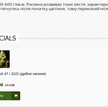
-600 г/кв.м. Рослина розвиває тонкі листя, характерні
зтягнутись після початку цвітіння, тому переконайтес
.
CIALS
АК-47 / 2025 (дрібне насіння)
0₴
64.50₴
ти