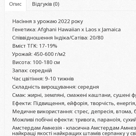
Опис
Відгуків (0)
Насіння з урожаю 2022 року
Генетика: Afghani Hawaiian x Laos x Jamaica
Співвідношення Індіка/Сатіва: 20/80
Вміст ТГК: 17-19%
Урожай: 450-600 г/м2
Висота: 100-180 см
Запах: середній
Час цвітіння: 9-10 тижнів
Складність вирощування: середня
Смак: жирні, земляні, смажені каштани, сушені 
Ефекти: Підвищення, ейфорія, творчість, енергія,
Медичне використання: стрес, депресія, втома, 
Можливі побічні ефекти: тривога, параноїя, сухи
Амстердам Амнезія - класична Амстердам Амнезія 
найкращі якості найкращих штамів серпанку у сві