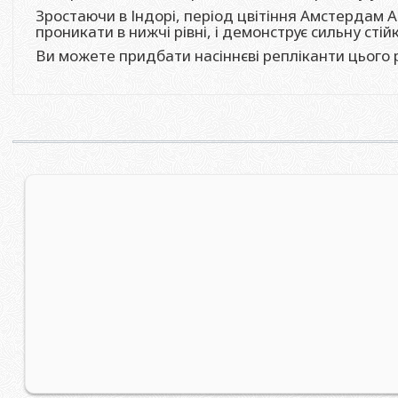
Зростаючи в Індорі, період цвітіння Амстердам Ам
проникати в нижчі рівні, і демонструє сильну сті
Ви можете придбати насіннєві репліканти цього 