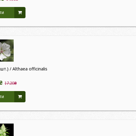
ти
т.) / Althaea officinalis
₴
17.20₴
ти