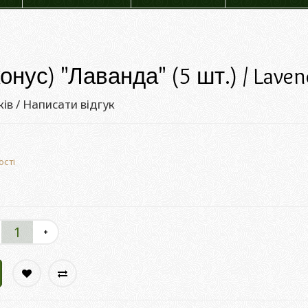
онус) "Лаванда" (5 шт.) / Laven
ків
/
Написати відгук
ості