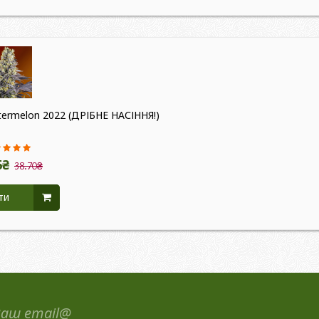
atermelon 2022 (ДРІБНЕ НАСІННЯ!)
6₴
38.70₴
ти