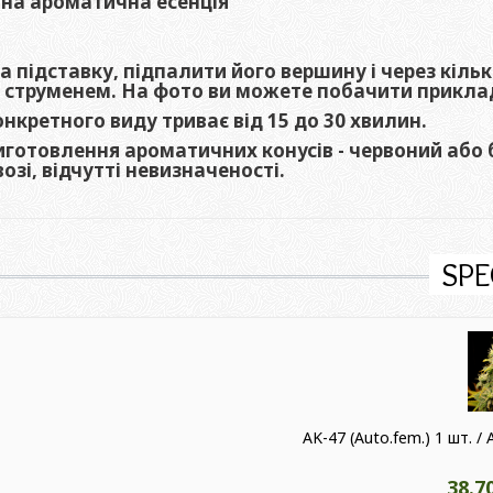
яна ароматична есенція
а підставку, підпалити його вершину і через кільк
у струменем. На фото ви можете побачити прикла
онкретного виду триває від 15 до 30 хвилин.
готовлення ароматичних конусів - червоний або б
озі, відчутті невизначеності.
SPE
AK-47 (Auto.fem.) 1 шт. / 
38.7