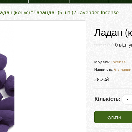
адан (конус) "Лаванда" (5 шт.) / Lavender Incense
Ладан (к
0 відгу
Модель:
Incense
Наявність:
Є в наявн
38.70₴
Кількість:
Купити