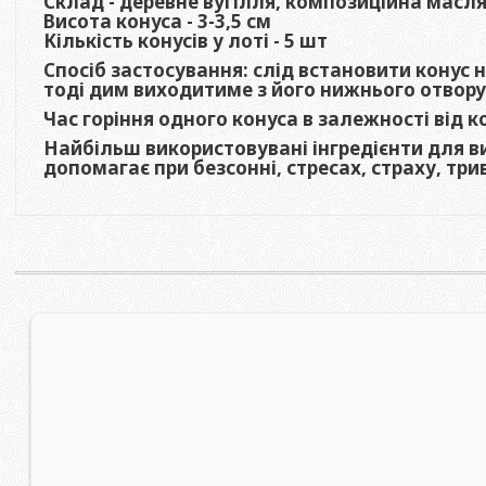
Склад - деревне вугілля, композиційна масл
Висота конуса - 3-3,5 см
Кількість конусів у лоті - 5 шт
Спосіб застосування: слід встановити конус н
тоді дим виходитиме з його нижнього отвор
Час горіння одного конуса в залежності від к
Найбільш використовувані інгредієнти для ви
допомагає при безсонні, стресах, страху, трив