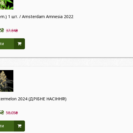
m.) 1 шт. / Amsterdam Amnesia 2022
2₴
37.84₴
ти
atermelon 2024 (ДРІБНЕ НАСІННЯ!)
5₴
58.05₴
ти