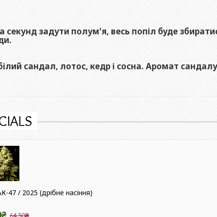
а секунд задути полум'я, весь попіл буде збиратис
ди.
ілий сандал, лотос, кедр і сосна. Аромат сандал
CIALS
АК-47 / 2025 (дрібне насіння)
0₴
64.50₴