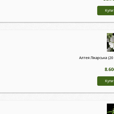
Купи
Алтея Лікарська (20 ш
8.60
Купи