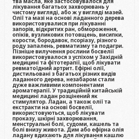
тва масла, яке застосовувалося для
лікування багатьох захворювань у
чистому вигляді, або ж у вигляді мазей.
Олії та мазі на основі ладанного дерева
використовувалися при лікуванні
запорів, відкритих ран, обмороження,
опіків, вузликових потовщень, висипки,
корости, бородавок, псоріазу, різного
роду запалень, ревматизму та подагри.
Пізніше вилучення рослини босвелії
використовувалося з успіхом у Західній
медицині та фітотерапії, щоб лікувати
ревматоїдний артрит. Ефірні олії,
дистильовані з багатьох різних видів
ладанного дерева, незабаром стали
дуже важливими компонентами
ароматерапії. У традиційній китайській
медицині ладан розцінений як
стимулятор. Ладан, а також олії та
екстракти на основі босвелії,
використовуються, щоб лікувати
проказу, шкірні захворювання,
менструальні болі, судоми, кашель та
болі внизу живота. Дим або ефірна олія
ладану вдихають для лікування кашлю