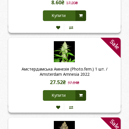
8.60₴
17.20₴
Купити
Sale
Амстердамська Амнезія (Photo.fem.) 1 шт. /
Amsterdam Amnesia 2022
27.52₴
37.84₴
Купити
Sale