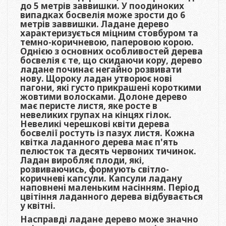
до 5 метрів заввишки. У поодиноких
випадках босвелія може зрости до 6
метрів заввишки. Ладане дерево
характеризується міцним стовбуром та
темно-коричневою, паперовою корою.
Однією з основних особливостей дерева
босвелія є те, що скидаючи кору, дерево
ладане починає негайно розвивати
нову. Щороку ладан утворює нові
пагони, які густо прикрашені короткими
жовтими волосками. Долоне дерево
має перисте листя, яке росте в
невеликих групах на кінцях гілок.
Невеликі черешкові квіти дерева
босвелії ростуть із пазух листя. Кожна
квітка ладанного дерева має п'ять
пелюсток та десять червоних тичинок.
Ладан виробляє плоди, які,
розвиваючись, формують світло-
коричневі капсули. Капсули ладану
наповнені маленьким насінням. Період
цвітіння ладанного дерева відбувається
у квітні.
Насправді ладане дерево може значно