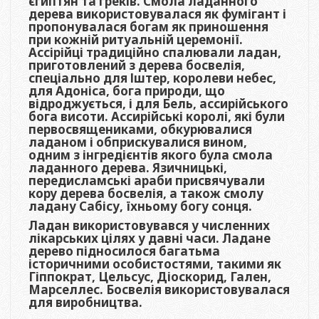
єгиптян та греків. Смола ладанного
дерева використовувалася як фумігант і
пропонувалася богам як приношення
при кожній ритуальній церемонії.
Ассірійці традиційно спалювали ладан,
приготовлений з дерева босвелія,
спеціально для Іштер, королеви небес,
для Адоніса, бога природи, що
відроджується, і для Бель, ассирійського
бога висоти. Ассирійські королі, які були
первосвящениками, обкурювалися
ладаном і обприскувалися вином,
одним з інгредієнтів якого була смола
ладанного дерева. Язичницькі,
передисламські араби присвячували
кору дерева босвелія, а також смолу
ладану Сабісу, їхньому богу сонця.
Ладан використовувався у численних
лікарських цілях у давні часи. Ладане
дерево підносилося багатьма
історичними особистостями, такими як
Гіппократ, Цельсус, Діоскорид, Гален,
Марселлес. Босвелія використовувалася
для виробництва.