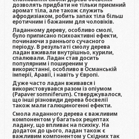
дозволять придбати не тільки приємний
аромат тіла, але також служить
афродизіаком, робить запах тіла більш
еротичним і бажаним для чоловіків.
Ладанному дереву, особливо смолі,
було приписано психоактивні ефекти,
починаючи з раннього сучасного
періоду. В результаті смолу дерева
ладан вживали внутрішньо, курили,
спалювали. Ладан став досить
популярним і поширеним у
використанні, особливо в Османській
імперії, Аравії, і навіть у Європі.
Дуже часто ладан вживався і
використовувався разом із опіумом
(Papaver somniferum). Стверджувалося,
що інші різновиди дерева босвелії
також мали галюциногенні ефекти.
Смола ладанного дерева є важливим
компонентом у багатьох рецептах
ладану, що впливає на психіку. На
додаток до цього, ладан також є
важливим компонентом у Східних так