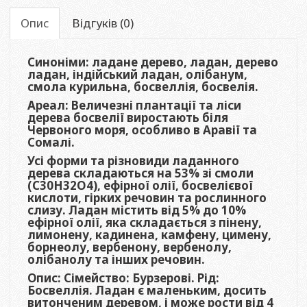
Опис
Відгуків (0)
Синоніми: ладане дерево, ладан, дерево
ладан, індійський ладан, олібанум,
смола курильна, босвеллія, босвелія.
Ареал: Величезні плантації та ліси
дерева босвелії виростають біля
Червоного моря, особливо в Аравії та
Сомалі.
Усі форми та різновиди ладанного
дерева складаються на 53% зі смоли
(C30H32O4), ефірної олії, босвелієвої
кислоти, гірких речовин та рослинного
слизу. Ладан містить від 5% до 10%
ефірної олії, яка складається з пінену,
лимонену, кадинена, камфену, цимену,
борнеолу, вербенону, вербенолу,
олібанолу та інших речовин.
Опис: Сімейство: Бурзерові. Рід:
Босвеллія. Ладан є маленьким, досить
витонченим деревом, і може рости від 4