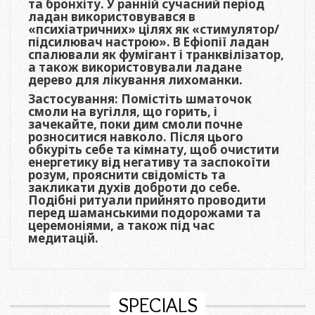
та бронхіту. У ранній сучасний період
ладан використовувався в
«психіатричних» цілях як «стимулятор/
підсилювач настрою». В Ефіопії ладан
спалювали як фумігант і транквілізатор,
а також використовували ладане
дерево для лікування лихоманки.
Застосування: Помістіть шматочок
смоли на вугілля, що горить, і
зачекайте, поки дим смоли почне
розноситися навколо. Після цього
обкуріть себе та кімнату, щоб очистити
енергетику від негативу та заспокоїти
розум, прояснити свідомість та
закликати духів доброти до себе.
Подібні ритуали прийнято проводити
перед шаманськими подорожами та
церемоніями, а також під час
медитацій.
SPECIALS