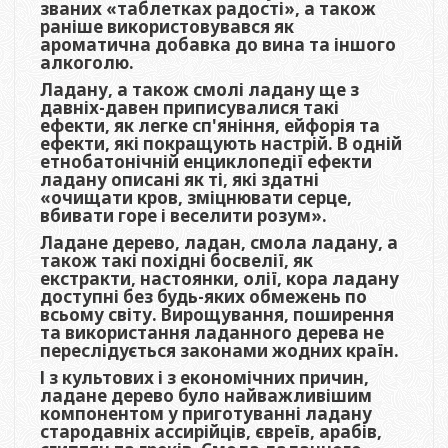
званих «таблетках радості», а також
раніше використовувався як
ароматична добавка до вина та іншого
алкоголю.
Ладану, а також смолі ладану ще з
давніх-давен приписувалися такі
ефекти, як легке сп'яніння, ейфорія та
ефекти, які покращують настрій. В одній
етнобатонічній енциклопедії ефекти
ладану описані як ті, які здатні
«очищати кров, зміцнювати серце,
вбивати горе і веселити розум».
Ладане дерево, ладан, смола ладану, а
також такі похідні босвелії, як
екстракти, настоянки, олії, кора ладану
доступні без будь-яких обмежень по
всьому світу. Вирощування, поширення
та використання ладанного дерева не
переслідується законами жодних країн.
І з культових і з економічних причин,
ладане дерево було найважливішим
компонентом у приготуванні ладану
стародавніх ассирійців, євреїв, арабів,