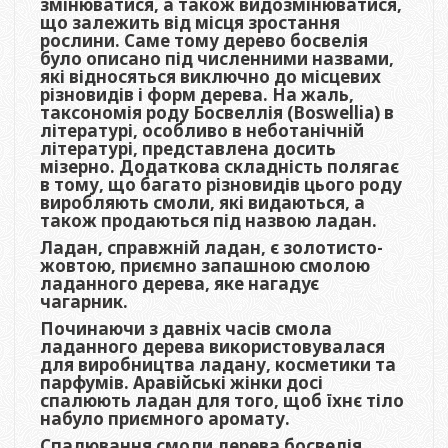
змінюватися, а також видозмінюватися,
що залежить від місця зростання
рослини. Саме тому дерево босвелія
було описано під численними назвами,
які відносяться виключно до місцевих
різновидів і форм дерева. На жаль,
таксономія роду Босвеллія (Boswellia) в
літературі, особливо в неботанічній
літературі, представлена досить
мізерно. Додаткова складність полягає
в тому, що багато різновидів цього роду
виробляють смоли, які видаються, а
також продаються під назвою ладан.
Ладан, справжній ладан, є золотисто-
жовтою, приємно запашною смолою
ладанного дерева, яке нагадує
чагарник.
Починаючи з давніх часів смола
ладанного дерева використовувалася
для виробництва ладану, косметики та
парфумів. Аравійські жінки досі
спалюють ладан для того, щоб їхнє тіло
набуло приємного аромату.
Спалювання смоли дерева босвелія