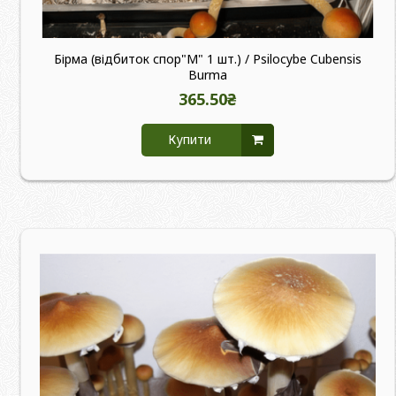
Бірма (відбиток спор"M" 1 шт.) / Psilocybe Cubensis
Burma
365.50₴
Купити