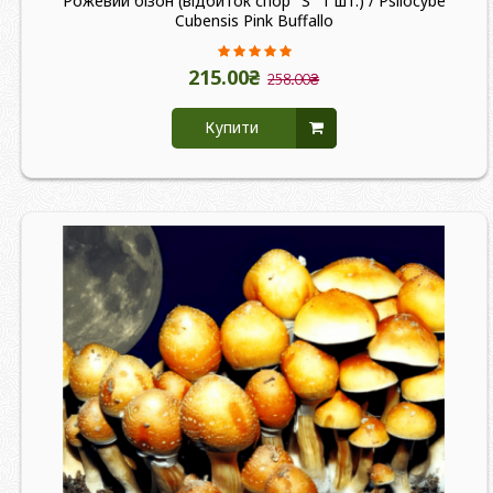
Рожевий бізон (відбиток спор "S" 1 шт.) / Psilocybe
Cubensis Pink Buffallo
215.00₴
258.00₴
Купити