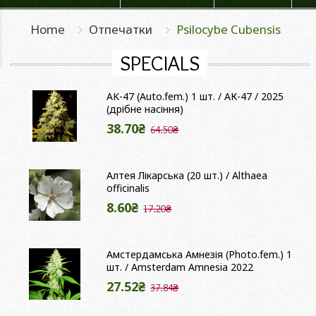
Home
Отпечатки
Psilocybe Cubensis
SPECIALS
AK-47 (Auto.fem.) 1 шт. / АК-47 / 2025
(дрібне насіння)
38.70₴
64.50₴
Алтея Лікарська (20 шт.) / Althaea
officinalis
8.60₴
17.20₴
Амстердамська Амнезія (Photo.fem.) 1
шт. / Amsterdam Amnesia 2022
27.52₴
37.84₴