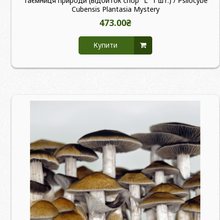
Таємниця природи (відбиток спор "L" 1 шт.) / Psilocybe
Cubensis Plantasia Mystery
473.00₴
Купити