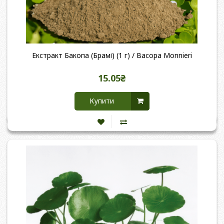
Екстракт Бакопа (Брамі) (1 г) / Bacopa Monnieri
15.05₴
Купити