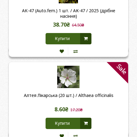
AK-47 (Auto.fem.) 1 шт. / АК-47 / 2025 (дрібне
насіння)
38.70₴
64.50₴
Купити
Sale
Алтея Лікарська (20 шт.) / Althaea officinalis
8.60₴
17.20₴
Купити