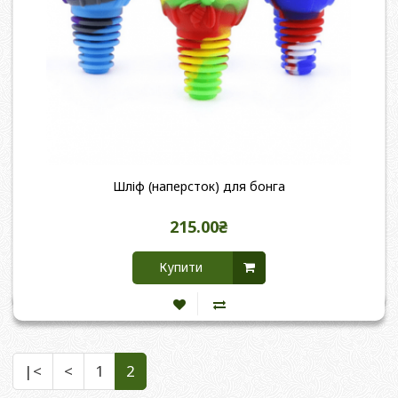
Шліф (наперсток) для бонга
215.00₴
Купити
|<
<
1
2