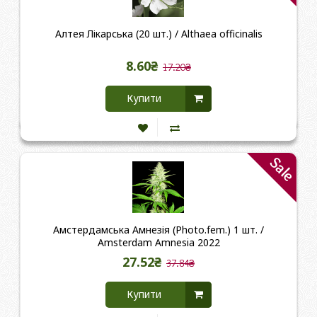
Алтея Лікарська (20 шт.) / Althaea officinalis
8.60₴
17.20₴
Купити
Sale
Амстердамська Амнезія (Photo.fem.) 1 шт. /
Amsterdam Amnesia 2022
27.52₴
37.84₴
Купити