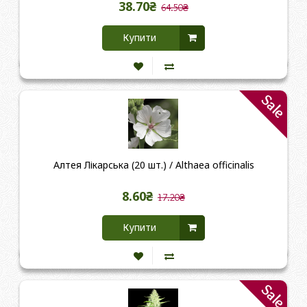
38.70₴
64.50₴
Купити
Sale
Алтея Лікарська (20 шт.) / Althaea officinalis
8.60₴
17.20₴
Купити
Sale