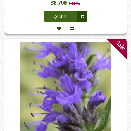
38.70₴
64.50₴
Купити
Sale