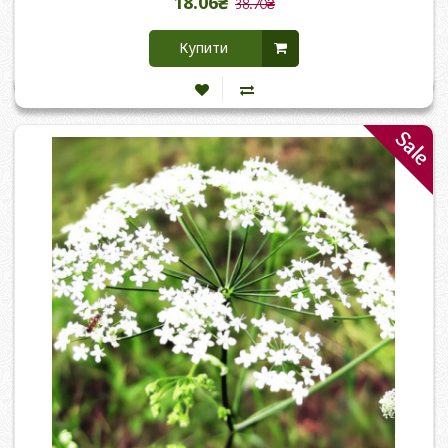
18.06₴
38.70₴
Купити
Sale