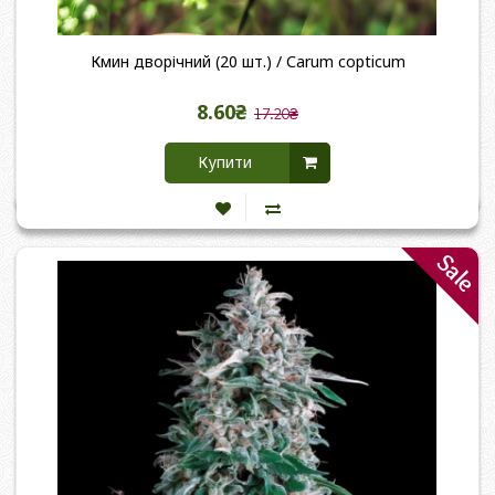
Кмин дворічний (20 шт.) / Сarum copticum
8.60₴
17.20₴
Купити
Sale