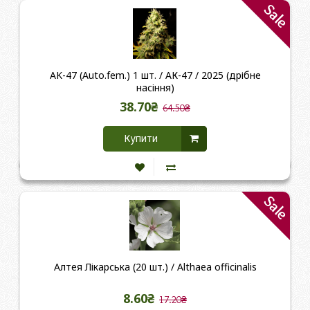
Sale
AK-47 (Auto.fem.) 1 шт. / АК-47 / 2025 (дрібне
насіння)
38.70₴
64.50₴
Купити
Sale
Алтея Лікарська (20 шт.) / Althaea officinalis
8.60₴
17.20₴