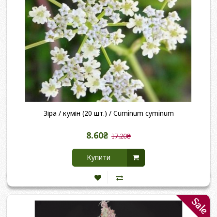
Зіра / кумін (20 шт.) / Cuminum cyminum
8.60₴
17.20₴
Купити
Sale