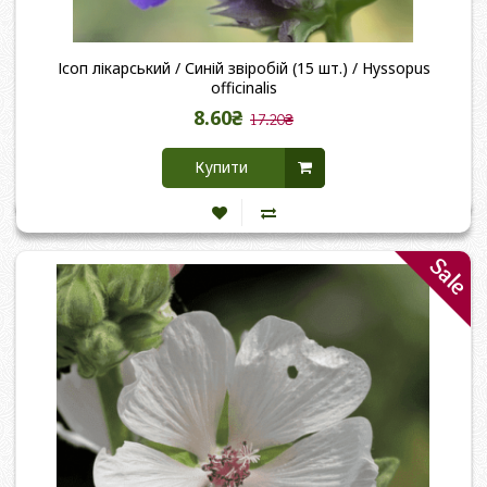
Ісоп лікарський / Синій звіробій (15 шт.) / Hyssopus
officinalis
8.60₴
17.20₴
Купити
Sale