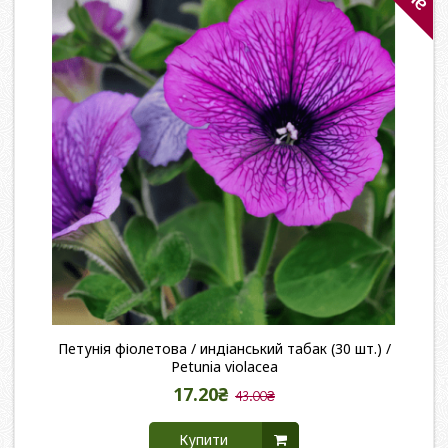
Петунія фіолетова / индіанський табак (30 шт.) /
Petunia violacea
17.20₴
43.00₴
Купити