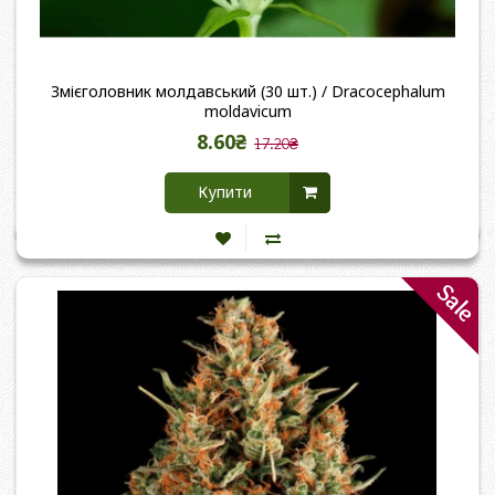
Змієголовник молдавський (30 шт.) / Dracocephalum
moldavicum
8.60₴
17.20₴
Купити
Sale